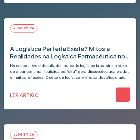
#LOGÍSTICA
A Logística Perfeita Existe? Mitos e
Realidades na Logística Farmacêutica no
Brasil
No competitivo e desafiador mercado logístico brasileiro, a ideia
de alcançar uma “logística perfeita” gera discussões acaloradas
e muitas reflexões. O setor de logística enfrenta desafios diários,
especialmente no Brasil,…
LER ARTIGO
#LOGÍSTICA