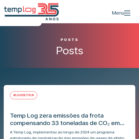
Menu
POSTS
Posts
#LOGÍSTICA
Temp Log zera emissões da frota
compensando 33 toneladas de CO₂ em
2024
A Temp Log, implementou ao longo de 2024 um programa
estruturado de neutralização das emissões de gases de efeito