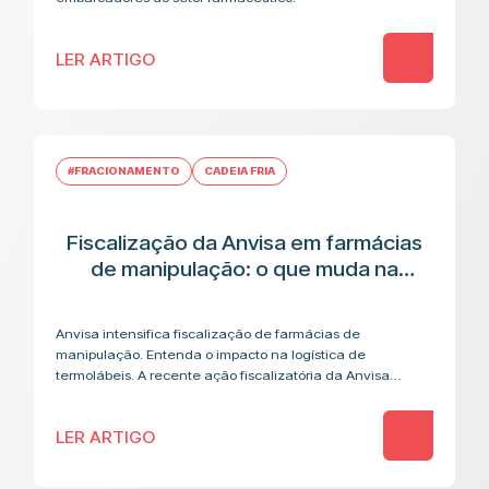
LER ARTIGO
#FRACIONAMENTO
CADEIA FRIA
Fiscalização da Anvisa em farmácias
de manipulação: o que muda na
cadeia logística de medicamentos
termolábeis
Anvisa intensifica fiscalização de farmácias de
manipulação. Entenda o impacto na logística de
termolábeis. A recente ação fiscalizatória da Anvisa
contra farmácias de manipulação acendeu um alerta que
vai além…
LER ARTIGO