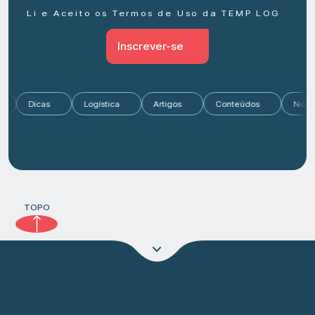
Li e Aceito os Termos de Uso da TEMP LOG
Inscrever-se
do
Dicas
Logística
Artigos
Conteúdos
No
TOPO