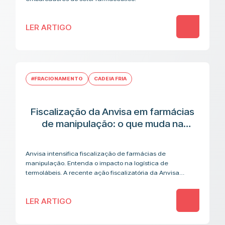
LER ARTIGO
#FRACIONAMENTO
CADEIA FRIA
Fiscalização da Anvisa em farmácias
de manipulação: o que muda na
cadeia logística de medicamentos
termolábeis
Anvisa intensifica fiscalização de farmácias de
manipulação. Entenda o impacto na logística de
termolábeis. A recente ação fiscalizatória da Anvisa
contra farmácias de manipulação acendeu um alerta que
vai além…
LER ARTIGO