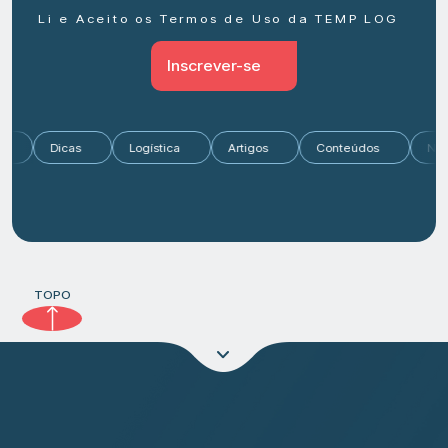
Li e Aceito os Termos de Uso da TEMP LOG
Inscrever-se
ado
Dicas
Logística
Artigos
Conteúdos
TOPO