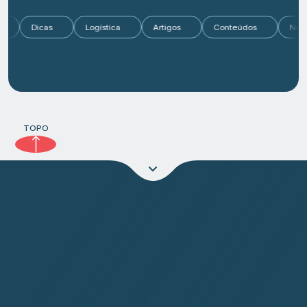
do
Dicas
Logística
Artigos
Conteúdos
No
TOPO