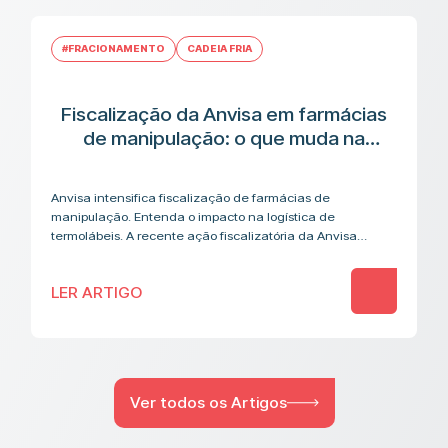
#FRACIONAMENTO
CADEIA FRIA
Fiscalização da Anvisa em farmácias
de manipulação: o que muda na
cadeia logística de medicamentos
termolábeis
Anvisa intensifica fiscalização de farmácias de
manipulação. Entenda o impacto na logística de
termolábeis. A recente ação fiscalizatória da Anvisa
contra farmácias de manipulação acendeu um alerta que
vai além…
LER ARTIGO
Ver todos os Artigos