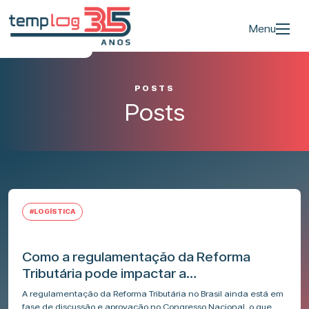
Menu
POSTS
Posts
#LOGÍSTICA
Como a regulamentação da Reforma
Tributária pode impactar a
competitividade do Brasil na logística de
A regulamentação da Reforma Tributária no Brasil ainda está em
medicamentos?
fase de discussão e aprovação no Congresso Nacional, o que