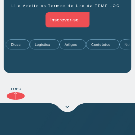
Li e Aceito os Termos de Uso da TEMP LOG
Inscrever-se
o
Dicas
Logística
Artigos
Conteúdos
Not
TOPO