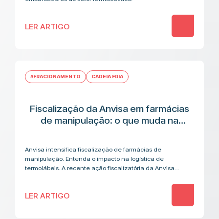
LER ARTIGO
#FRACIONAMENTO
CADEIA FRIA
Fiscalização da Anvisa em farmácias
de manipulação: o que muda na
cadeia logística de medicamentos
termolábeis
Anvisa intensifica fiscalização de farmácias de
manipulação. Entenda o impacto na logística de
termolábeis. A recente ação fiscalizatória da Anvisa
contra farmácias de manipulação acendeu um alerta que
vai além…
LER ARTIGO