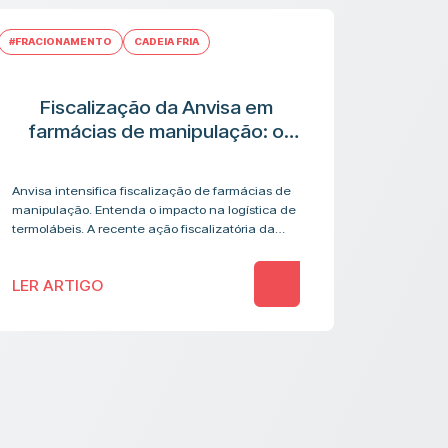
#FRACIONAMENTO
CADEIA FRIA
Fiscalização da Anvisa em
farmácias de manipulação: o
que muda na cadeia logística de
medicamentos termolábeis
Anvisa intensifica fiscalização de farmácias de
manipulação. Entenda o impacto na logística de
termolábeis. A recente ação fiscalizatória da
Anvisa contra farmácias de manipulação
acendeu um alerta que vai além…
LER ARTIGO