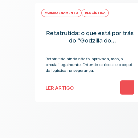
#ARMAZENAMENTO
#LOGÍSTICA
Retatrutida: o que está por trás
do “Godzilla do
emagrecimento” e os riscos
antes da aplicação
Retatrutida ainda não foi aprovada, mas já
circula ilegalmente. Entenda os riscos e o papel
da logística na segurança.
LER ARTIGO