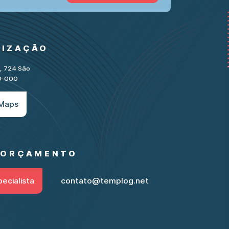
LIZAÇÃO
e, 724 São
30-000
 Maps
M ORÇAMENTO
ecialista
contato@templog.net