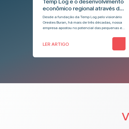
Temp Log e o desenvolvimento
econômico regional através da
rede de Agentes
Desde a fundação da Temp Log pelo visionário
Orestes Buran, há mais de três décadas, nossa
empresa apostou no potencial das pequenas e
médias transportadoras locais para construir
uma malha…
LER ARTIGO
V