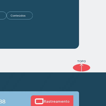
tigos
Conteúdos
TOPO
888
Rastreamento