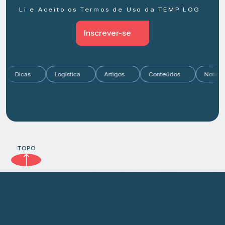
Li e Aceito os Termos de Uso da TEMP LOG
Inscrever-se
Dicas
Logística
Artigos
Conteúdos
Notí
TOPO