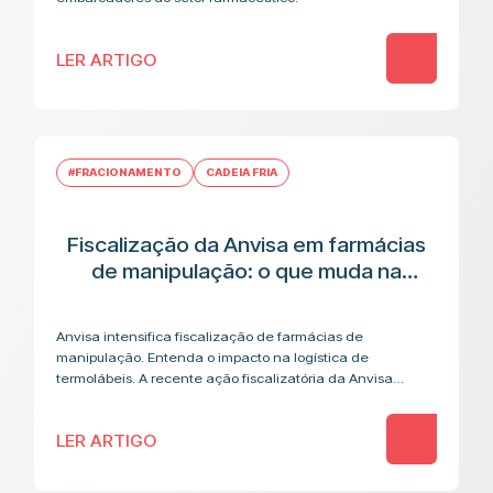
LER ARTIGO
#FRACIONAMENTO
CADEIA FRIA
Fiscalização da Anvisa em farmácias
de manipulação: o que muda na
cadeia logística de medicamentos
termolábeis
Anvisa intensifica fiscalização de farmácias de
manipulação. Entenda o impacto na logística de
termolábeis. A recente ação fiscalizatória da Anvisa
contra farmácias de manipulação acendeu um alerta que
vai além…
LER ARTIGO