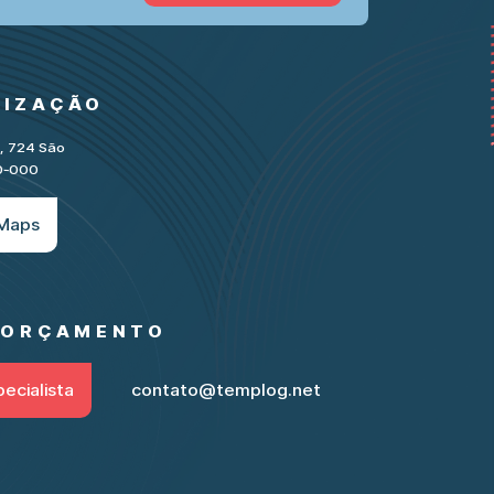
LIZAÇÃO
e, 724 São
30-000
 Maps
M ORÇAMENTO
ecialista
contato@templog.net