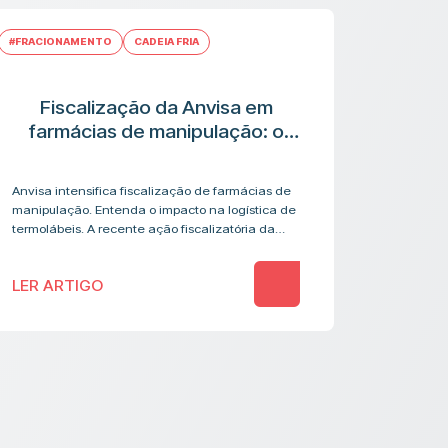
#FRACIONAMENTO
CADEIA FRIA
Fiscalização da Anvisa em
farmácias de manipulação: o
que muda na cadeia logística de
medicamentos termolábeis
Anvisa intensifica fiscalização de farmácias de
manipulação. Entenda o impacto na logística de
termolábeis. A recente ação fiscalizatória da
Anvisa contra farmácias de manipulação
acendeu um alerta que vai além…
LER ARTIGO