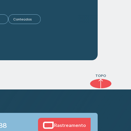
tigos
Conteúdos
TOPO
888
Rastreamento