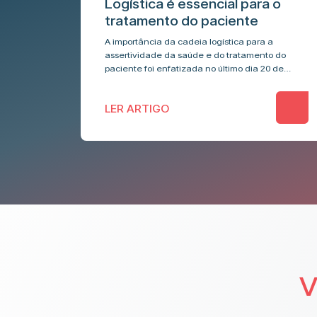
Logística é essencial para o
tratamento do paciente
A importância da cadeia logística para a
assertividade da saúde e do tratamento do
paciente foi enfatizada no último dia 20 de
setembro durante o Temp Log Experience,
evento que…
LER ARTIGO
V