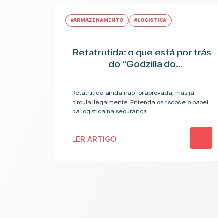
#ARMAZENAMENTO
#LOGÍSTICA
Retatrutida: o que está por trás
do “Godzilla do
emagrecimento” e os riscos
antes da aplicação
Retatrutida ainda não foi aprovada, mas já
circula ilegalmente. Entenda os riscos e o papel
da logística na segurança.
LER ARTIGO