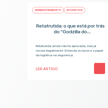
#ARMAZENAMENTO
#LOGÍSTICA
Retatrutida: o que está por trás
do “Godzilla do
emagrecimento” e os riscos
antes da aplicação
Retatrutida ainda não foi aprovada, mas já
circula ilegalmente. Entenda os riscos e o papel
da logística na segurança.
LER ARTIGO