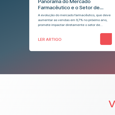
Panorama do Mercado
Farmacêutico e o Setor de
Logística
A evolução do mercado farmacêutico, que deve
aumentar as vendas em 9,7% no próximo ano,
promete impactar diretamente o setor de
logística. A Temp Log, especializada em
armazenamento, fracionamento e…
LER ARTIGO
V