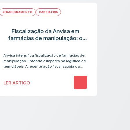
#FRACIONAMENTO
CADEIA FRIA
Fiscalização da Anvisa em
farmácias de manipulação: o
que muda na cadeia logística de
medicamentos termolábeis
Anvisa intensifica fiscalização de farmácias de
manipulação. Entenda o impacto na logística de
termolábeis. A recente ação fiscalizatória da
Anvisa contra farmácias de manipulação
acendeu um alerta que vai além…
LER ARTIGO