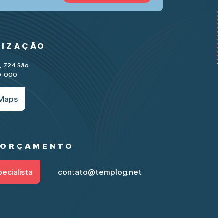
LIZAÇÃO
e, 724 São
30-000
 Maps
M ORÇAMENTO
ecialista
contato@templog.net