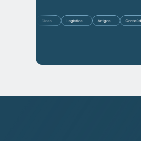
tícias
Mercado
Dicas
Logística
Artigos