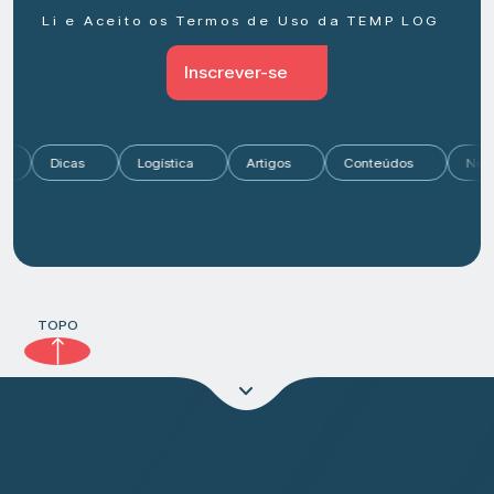
Li e Aceito os Termos de Uso da TEMP LOG
Inscrever-se
do
Dicas
Logística
Artigos
Conteúdos
N
TOPO