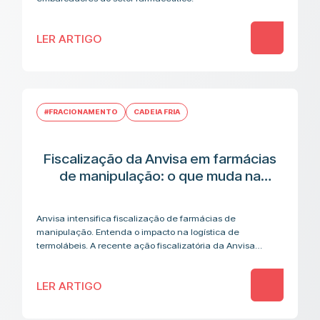
LER ARTIGO
#FRACIONAMENTO
CADEIA FRIA
Fiscalização da Anvisa em farmácias
de manipulação: o que muda na
cadeia logística de medicamentos
termolábeis
Anvisa intensifica fiscalização de farmácias de
manipulação. Entenda o impacto na logística de
termolábeis. A recente ação fiscalizatória da Anvisa
contra farmácias de manipulação acendeu um alerta que
vai além…
LER ARTIGO