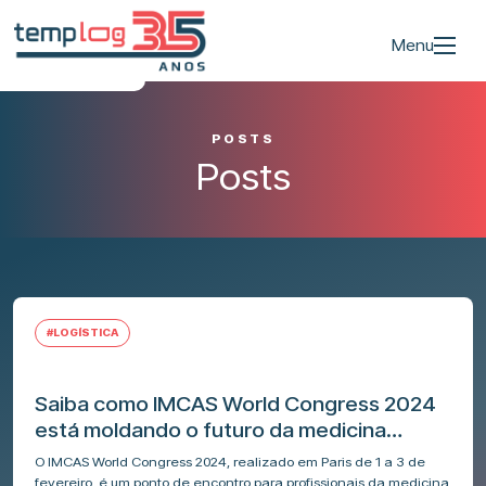
Menu
POSTS
Posts
#LOGÍSTICA
Saiba como IMCAS World Congress 2024
está moldando o futuro da medicina
estética no Mundo e no Brasil
O IMCAS World Congress 2024, realizado em Paris de 1 a 3 de
fevereiro, é um ponto de encontro para profissionais da medicina