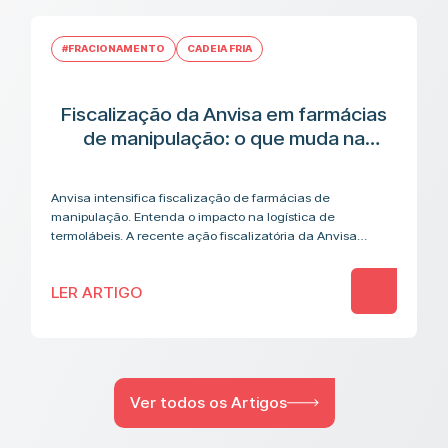
#FRACIONAMENTO
CADEIA FRIA
Fiscalização da Anvisa em farmácias
de manipulação: o que muda na
cadeia logística de medicamentos
termolábeis
Anvisa intensifica fiscalização de farmácias de
manipulação. Entenda o impacto na logística de
termolábeis. A recente ação fiscalizatória da Anvisa
contra farmácias de manipulação acendeu um alerta que
vai além…
LER ARTIGO
Ver todos os Artigos