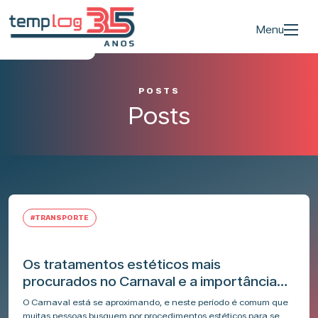
Menu
POSTS
Posts
#TRANSPORTE
Os tratamentos estéticos mais
procurados no Carnaval e a importância
da logística especializada
O Carnaval está se aproximando, e neste período é comum que
muitas pessoas busquem por procedimentos estéticos para se