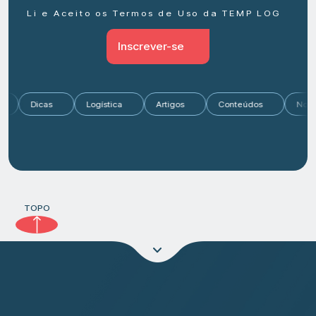
Li e Aceito os Termos de Uso da TEMP LOG
Inscrever-se
do
Dicas
Logística
Artigos
Conteúdos
No
TOPO