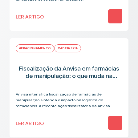
LER ARTIGO
#FRACIONAMENTO
CADEIA FRIA
Fiscalização da Anvisa em farmácias
de manipulação: o que muda na
cadeia logística de medicamentos
termolábeis
Anvisa intensifica fiscalização de farmácias de
manipulação. Entenda o impacto na logística de
termolábeis. A recente ação fiscalizatória da Anvisa
contra farmácias de manipulação acendeu um alerta que
vai além…
LER ARTIGO