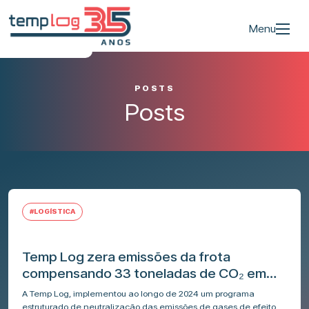
Menu
POSTS
Posts
#LOGÍSTICA
Temp Log zera emissões da frota
compensando 33 toneladas de CO₂ em
2024
A Temp Log, implementou ao longo de 2024 um programa
estruturado de neutralização das emissões de gases de efeito