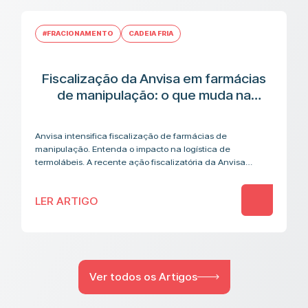
#FRACIONAMENTO
CADEIA FRIA
Fiscalização da Anvisa em farmácias
de manipulação: o que muda na
cadeia logística de medicamentos
termolábeis
Anvisa intensifica fiscalização de farmácias de
manipulação. Entenda o impacto na logística de
termolábeis. A recente ação fiscalizatória da Anvisa
contra farmácias de manipulação acendeu um alerta que
vai além…
LER ARTIGO
Ver todos os Artigos