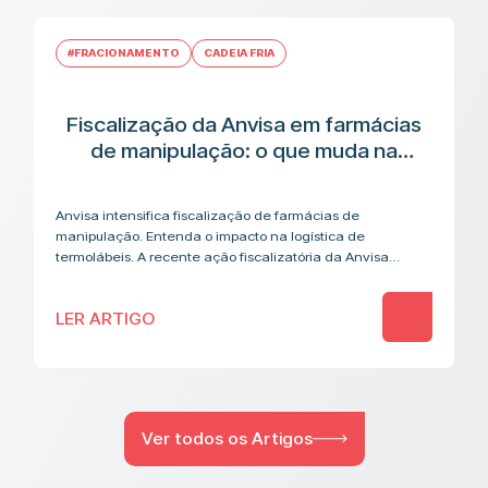
#FRACIONAMENTO
CADEIA FRIA
Fiscalização da Anvisa em farmácias
de manipulação: o que muda na
cadeia logística de medicamentos
termolábeis
Anvisa intensifica fiscalização de farmácias de
manipulação. Entenda o impacto na logística de
termolábeis. A recente ação fiscalizatória da Anvisa
contra farmácias de manipulação acendeu um alerta que
vai além…
LER ARTIGO
Ver todos os Artigos