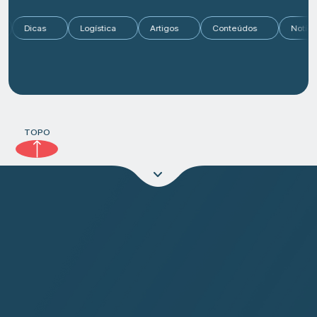
o
Dicas
Logística
Artigos
Conteúdos
Not
TOPO