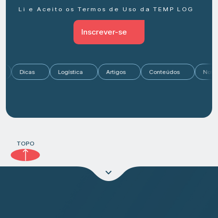
Li e Aceito os Termos de Uso da TEMP LOG
Inscrever-se
o
Dicas
Logística
Artigos
Conteúdos
Not
TOPO