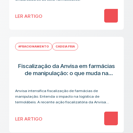
LER ARTIGO
#FRACIONAMENTO
CADEIA FRIA
Fiscalização da Anvisa em farmácias
de manipulação: o que muda na
cadeia logística de medicamentos
termolábeis
Anvisa intensifica fiscalização de farmácias de
manipulação. Entenda o impacto na logística de
termolábeis. A recente ação fiscalizatória da Anvisa
contra farmácias de manipulação acendeu um alerta que
vai além…
LER ARTIGO