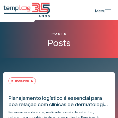
Menu
POSTS
Posts
#TRANSPORTE
Planejamento logístico é essencial para
boa relação com clínicas de dermatologia
e estética
Em nosso evento anual, realizado no mês de setembro,
reiteramos a importância de priorizar o cliente. Para isso, é