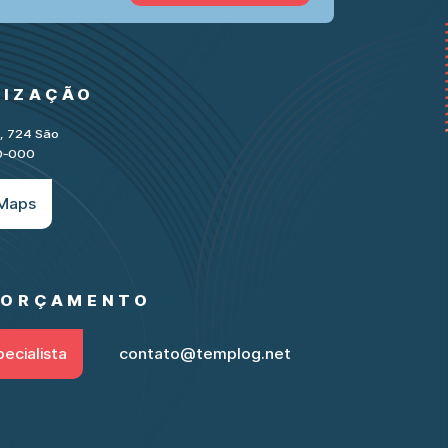
LIZAÇÃO
e, 724 São
30-000
 Maps
M ORÇAMENTO
ecialista
contato@templog.net