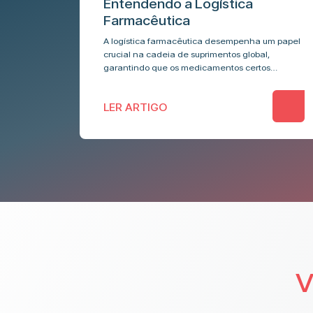
Entendendo a Logística
Farmacêutica
A logística farmacêutica desempenha um papel
crucial na cadeia de suprimentos global,
garantindo que os medicamentos certos
cheguem às pessoas certas na hora certa. Na
Temp Log, entendemos a importância…
LER ARTIGO
V