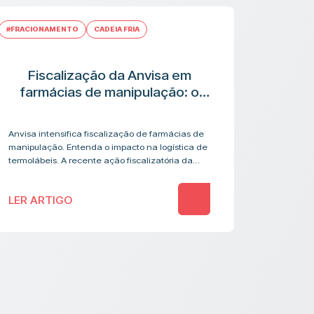
#FRACIONAMENTO
CADEIA FRIA
Fiscalização da Anvisa em
farmácias de manipulação: o
que muda na cadeia logística de
medicamentos termolábeis
Anvisa intensifica fiscalização de farmácias de
manipulação. Entenda o impacto na logística de
termolábeis. A recente ação fiscalizatória da
Anvisa contra farmácias de manipulação
acendeu um alerta que vai além…
LER ARTIGO