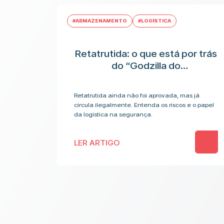
#ARMAZENAMENTO
#LOGÍSTICA
Retatrutida: o que está por trás
do “Godzilla do
emagrecimento” e os riscos
antes da aplicação
Retatrutida ainda não foi aprovada, mas já
circula ilegalmente. Entenda os riscos e o papel
da logística na segurança.
LER ARTIGO