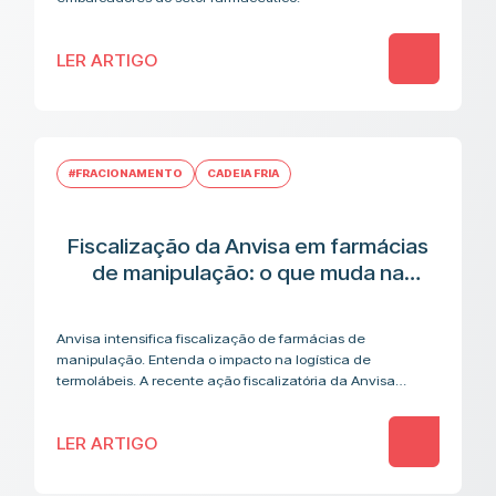
LER ARTIGO
#FRACIONAMENTO
CADEIA FRIA
Fiscalização da Anvisa em farmácias
de manipulação: o que muda na
cadeia logística de medicamentos
termolábeis
Anvisa intensifica fiscalização de farmácias de
manipulação. Entenda o impacto na logística de
termolábeis. A recente ação fiscalizatória da Anvisa
contra farmácias de manipulação acendeu um alerta que
vai além…
LER ARTIGO