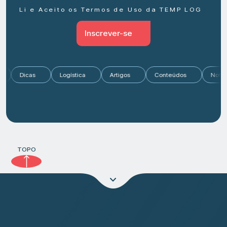
Li e Aceito os Termos de Uso da TEMP LOG
Inscrever-se
o
Dicas
Logística
Artigos
Conteúdos
No
TOPO