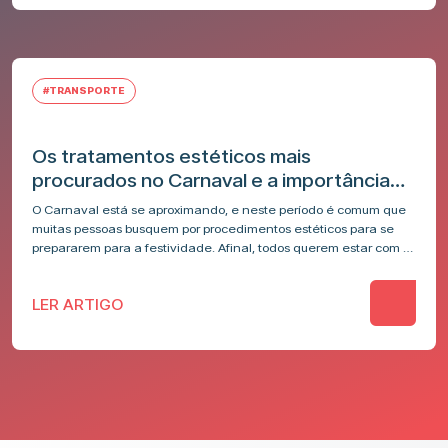
#TRANSPORTE
Os tratamentos estéticos mais
procurados no Carnaval e a importância
da logística especializada
O Carnaval está se aproximando, e neste período é comum que
muitas pessoas busquem por procedimentos estéticos para se
prepararem para a festividade. Afinal, todos querem estar com a
aparência…
LER ARTIGO