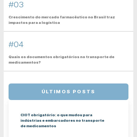
#03
Crescimento do mercado farmacêutico no Brasil traz
impactos para a logística
#04
Quais os documentos obrigatórios no transporte de
medicamentos?
ÚLTIMOS POSTS
CIOT obrigatório: o que mudou para
indústrias e embarcadores no transporte
de medicamentos