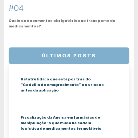
#04
Quais os documentos obrigatórios no transporte de
medicamentos?
ÚLTIMOS POSTS
Retatrutida: o que está por trás do
“Godzilla do emagrecimento” e os riscos
antes da aplicação
Fiscalização da Anvisa em farmácias de
manipulação: o que muda na cadeia
logística de medicamentos termolábeis