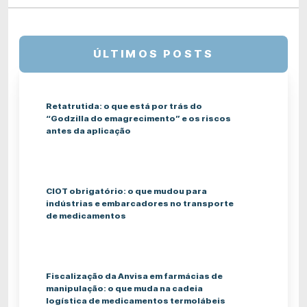
ÚLTIMOS POSTS
Retatrutida: o que está por trás do
“Godzilla do emagrecimento” e os riscos
antes da aplicação
CIOT obrigatório: o que mudou para
indústrias e embarcadores no transporte
de medicamentos
Fiscalização da Anvisa em farmácias de
manipulação: o que muda na cadeia
logística de medicamentos termolábeis