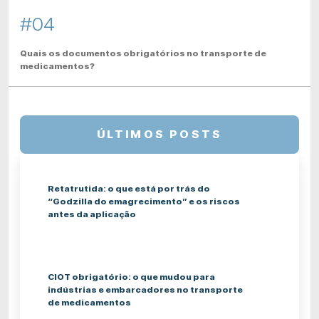
#04
Quais os documentos obrigatórios no transporte de
medicamentos?
ÚLTIMOS POSTS
Retatrutida: o que está por trás do
“Godzilla do emagrecimento” e os riscos
antes da aplicação
CIOT obrigatório: o que mudou para
indústrias e embarcadores no transporte
de medicamentos