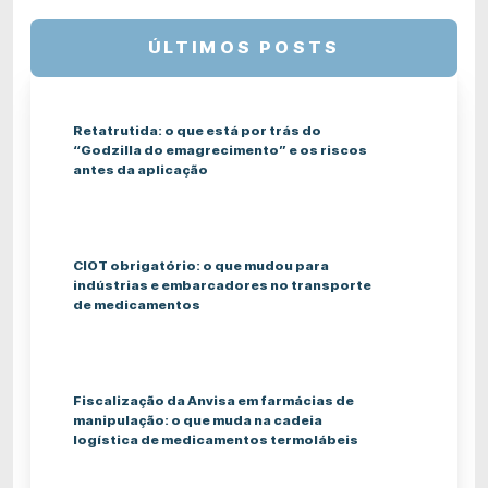
ÚLTIMOS POSTS
Retatrutida: o que está por trás do
“Godzilla do emagrecimento” e os riscos
antes da aplicação
CIOT obrigatório: o que mudou para
indústrias e embarcadores no transporte
de medicamentos
Fiscalização da Anvisa em farmácias de
manipulação: o que muda na cadeia
logística de medicamentos termolábeis