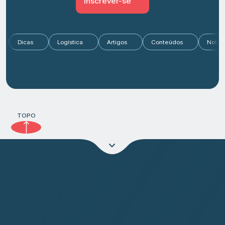
Inscrever-se
ado
Dicas
Logística
Artigos
Conteúdos
N
TOPO