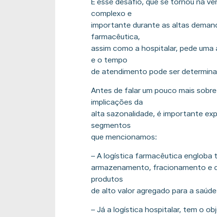
E esse desafio, que se tornou na ve
complexo e
importante durante as altas demand
farmacêutica,
assim como a hospitalar, pede uma
e o tempo
de atendimento pode ser determinan
Antes de falar um pouco mais sobre
implicações da
alta sazonalidade, é importante expl
segmentos
que mencionamos:
– A logística farmacêutica engloba
armazenamento, fracionamento e di
produtos
de alto valor agregado para a saúd
– Já a logística hospitalar, tem o ob