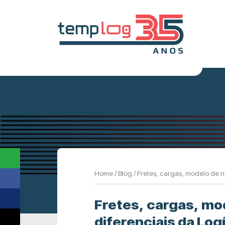
Home
/
Blog
/
Fretes, cargas, modelo de n
Fretes, cargas, mo
diferenciais da Log