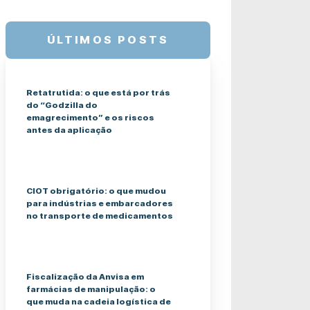
ÚLTIMOS POSTS
Retatrutida: o que está por trás
do “Godzilla do
emagrecimento” e os riscos
antes da aplicação
CIOT obrigatório: o que mudou
para indústrias e embarcadores
no transporte de medicamentos
Fiscalização da Anvisa em
farmácias de manipulação: o
que muda na cadeia logística de