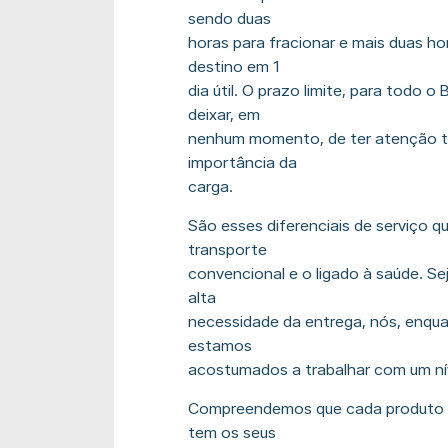
sendo duas
horas para fracionar e mais duas h
destino em 1
dia útil. O prazo limite, para todo o 
deixar, em
nenhum momento, de ter atenção to
importância da
carga.
São esses diferenciais de serviço q
transporte
convencional e o ligado à saúde. S
alta
necessidade da entrega, nós, enqua
estamos
acostumados a trabalhar com um nív
Compreendemos que cada produto t
tem os seus