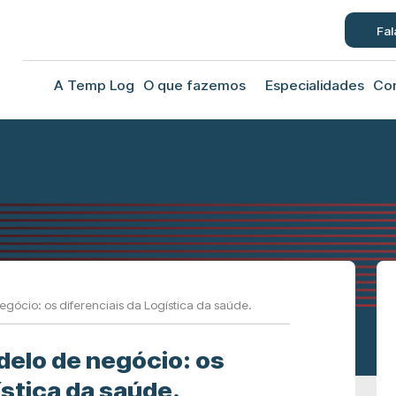
Fal
A Temp Log
O que fazemos
Especialidades
Co
egócio: os diferenciais da Logística da saúde.
delo de negócio: os
ística da saúde.