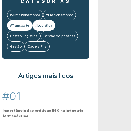
CATEGORIAS
#Armazenamento
#Fracionamento
#Transporte
#Logística
Gestão Logística
Gestão de pessoas
Gestão
Cadeia Fria
Artigos mais lidos
#01
Importância das práticas ESG na indústria
farmacêutica