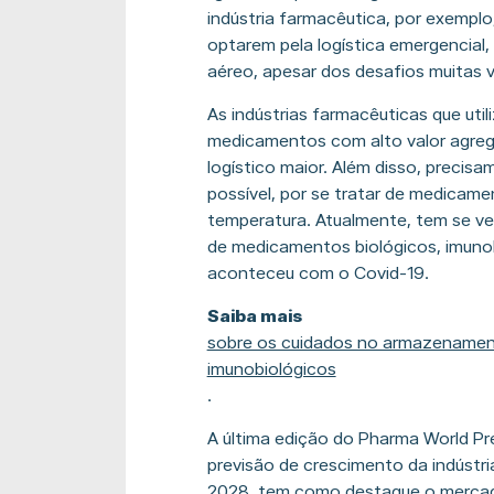
indústria farmacêutica, por exemplo
optarem pela logística emergencia
aéreo, apesar dos desafios muitas 
As indústrias farmacêuticas que ut
medicamentos com alto valor agreg
logístico maior. Além disso, precisa
possível, por se tratar de medicame
temperatura. Atualmente, tem se v
de medicamentos biológicos, imunob
aconteceu com o Covid-19.
Saiba mais
sobre os cuidados no armazenamen
imunobiológicos
.
A última edição do Pharma World Pr
previsão de crescimento da indústr
2028, tem como destaque o mercado