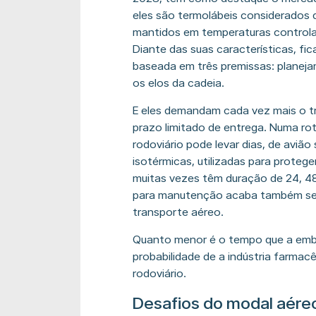
eles são termolábeis considerados d
mantidos em temperaturas controlada
Diante das suas características, fic
baseada em três premissas: planej
os elos da cadeia.
E eles demandam cada vez mais o t
prazo limitado de entrega. Numa ro
rodoviário pode levar dias, de avi
isotérmicas, utilizadas para prote
muitas vezes têm duração de 24, 48 
para manutenção acaba também send
transporte aéreo.
Quanto menor é o tempo que a emb
probabilidade de a indústria farmac
rodoviário.
Desafios do modal aére