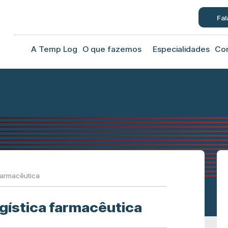
Fal
A Temp Log
O que fazemos
Especialidades
Co
farmacêutica
ogística farmacêutica