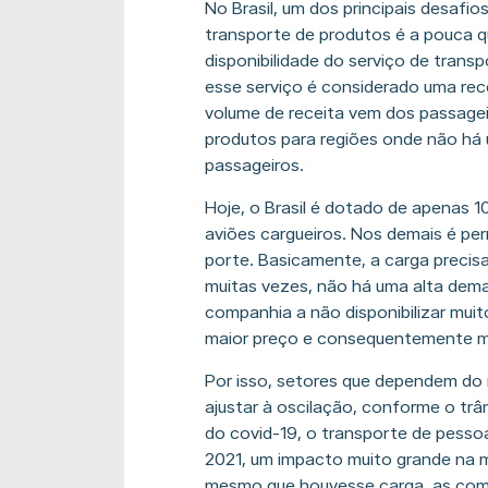
No Brasil, um dos principais desafi
transporte de produtos é a pouca 
disponibilidade do serviço de trans
esse serviço é considerado uma rece
volume de receita vem dos passageir
produtos para regiões onde não h
passageiros.
Hoje, o Brasil é dotado de apenas 1
aviões cargueiros. Nos demais é pe
porte. Basicamente, a carga precisa
muitas vezes, não há uma alta dema
companhia a não disponibilizar mui
maior preço e consequentemente m
Por isso, setores que dependem do
ajustar à oscilação, conforme o tr
do covid-19, o transporte de pesso
2021, um impacto muito grande na 
mesmo que houvesse carga, as comp