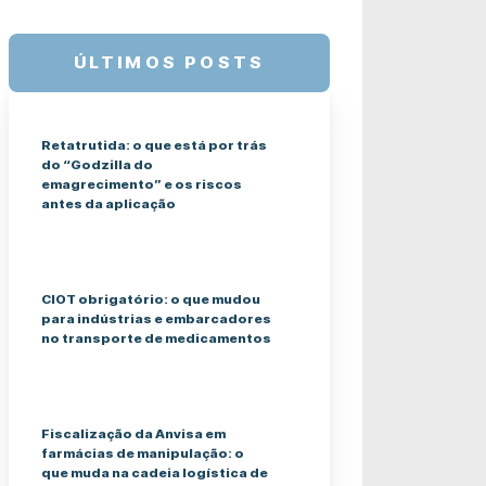
ÚLTIMOS POSTS
Retatrutida: o que está por trás
do “Godzilla do
emagrecimento” e os riscos
antes da aplicação
CIOT obrigatório: o que mudou
para indústrias e embarcadores
no transporte de medicamentos
Fiscalização da Anvisa em
farmácias de manipulação: o
que muda na cadeia logística de