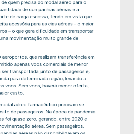
os de quem precisa do modal aéreo para o
quantidade de companhias aéreas e a
porte de carga escassa, tendo em vista que
ita acessória para as cias aéreas – o maior
os – o que gera dificuldade em transportar
á uma movimentação muito grande de
0 aeroportos, que realizam transferência em
rmitido apenas voos comerciais de menor
 ser transportada junto de passageiros e,
nda para determinada região, levando a
tos voos. Sem voos, haverá menor oferta,
aior custo.
 modal aéreo farmacêutico precisam se
ânsito de passageiros. Na época da pandemia
as foi quase zero, gerando, entre 2020 e
movimentação aérea. Sem passageiros,
anhias aéreas não disponibilizavam os