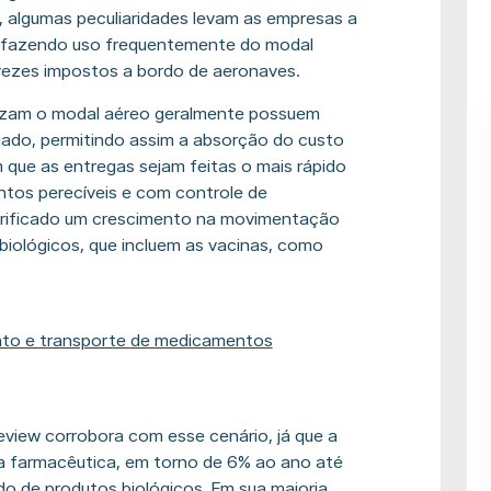
, algumas peculiaridades levam as empresas a
l, fazendo uso frequentemente do modal
vezes impostos a bordo de aeronaves.
ilizam o modal aéreo geralmente possuem
ado, permitindo assim a absorção do custo
m que as entregas sejam feitas o mais rápido
ntos perecíveis e com controle de
erificado um crescimento na movimentação
iológicos, que incluem as vacinas, como
to e transporte de medicamentos
eview corrobora com esse cenário, já que a
ia farmacêutica, em torno de 6% ao ano até
 de produtos biológicos. Em sua maioria,