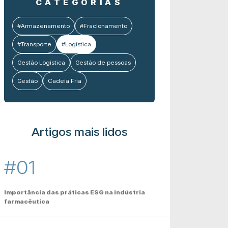
CATEGORIAS
#Armazenamento
#Fracionamento
#Transporte
#Logística
Gestão Logística
Gestão de pessoas
Gestão
Cadeia Fria
Artigos mais lidos
#01
Importância das práticas ESG na indústria
farmacêutica