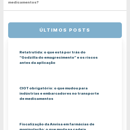
medicamentos?
ÚLTIMOS POSTS
Retatrutida: o que está por trás do
“Godzilla do emagrecimento” e os riscos
antes da aplicação
CIOT obrigatório: o que mudou para
indústrias e embarcadores no transporte
de medicamentos
Fiscalização da Anvisa em farmácias de
manipulação: o que muda na cadeia