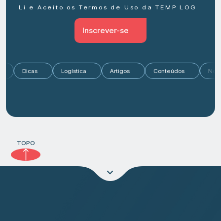
Li e Aceito os Termos de Uso da TEMP LOG
Inscrever-se
rcado
Dicas
Logística
Artigos
Conteúdos
TOPO